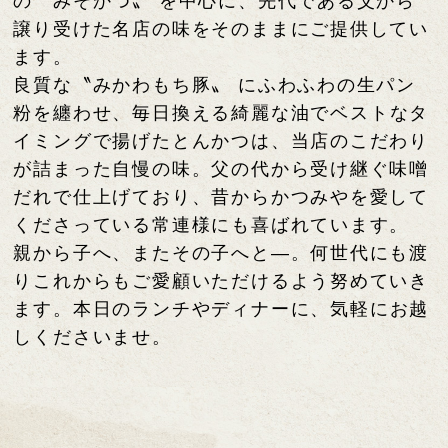
の〝みそかつ〟 を中心に、
先代である父から
譲り受けた名店の味を
そのままにご提供してい
ます。
良質な〝みかわもち豚〟 に
ふわふわの生パン
粉を纏わせ、
毎日換える綺麗な油で
ベストなタ
イミングで揚げたとんかつは、
当店のこだわり
が詰まった自慢の味。
父の代から受け継ぐ味噌
だれで仕上げており、
昔からかつみやを愛して
くださっている
常連様にも喜ばれています。
親から子へ、またその子へと―。
何世代にも渡
りこれからも
ご愛顧いただけるよう努めていき
ます。
本日のランチやディナーに、
気軽にお越
しくださいませ。