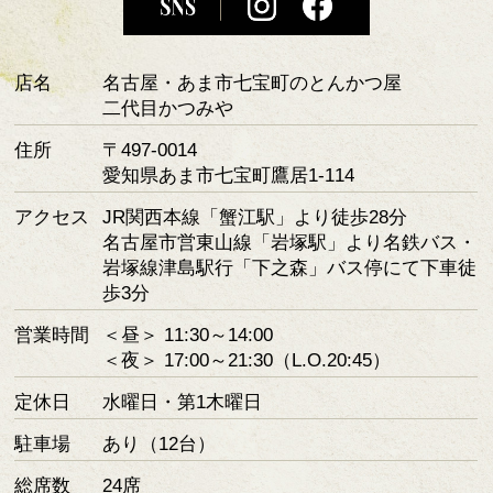
店名
名古屋・あま市七宝町のとんかつ屋
二代目かつみや
住所
〒497-0014
愛知県あま市七宝町鷹居1-114
アクセス
JR関西本線「蟹江駅」より徒歩28分
名古屋市営東山線「岩塚駅」より名鉄バス・
岩塚線津島駅行「下之森」バス停にて下車徒
歩3分
営業時間
＜昼＞ 11:30～14:00
＜夜＞ 17:00～21:30（L.O.20:45）
定休日
水曜日・第1木曜日
駐車場
あり（12台）
総席数
24席