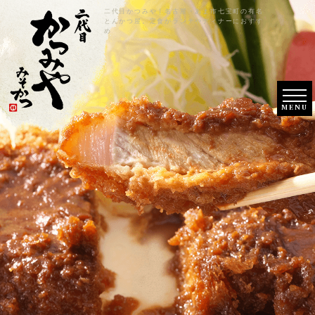
二代目かつみや｜名古屋・あま市七宝町の有名
とんかつ屋。定食がランチやディナーにおすす
め