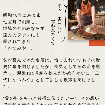
ずっと美味しいと
昭和48年にあま市
言われたくて
七宝町で創業し、
地域の方のみならず、
遠方のファンにも
愛されてきた
「かつみや」。
父が営んできた名店は、惜しまれつつもその歴
史に幕を閉じましたが、
長男としてその名を継
承し、県道115号線を挟んだ斜め向かいに
「二
代目かつみや」として新しく暖簾を掲げまし
た。
“父の味をもっと皆様に伝えたい―”。
その想い
で先代直伝のとんかつを昔と変わらぬ
定食スタ